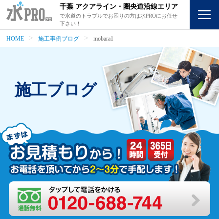
千葉 アクアライン・圏央道沿線エリア
で水道のトラブルでお困りの方は水PROにお任せ
下さい！
HOME
施工事例ブログ
mobara1
施工ブログ