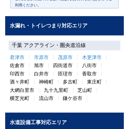
印西市
白井市
匝瑳市
香取市
酒々井町
神崎町
多古町
東庄町
大網白里市
九十九里町
芝山町
横芝光町
流山市
鎌ケ谷市
水道設備工事対応エリア
水PROは全国で対応しております。各エリア地域の水道
局指定給水装置工事店登録も130か所以上取得していま
す。
お取り扱いメーカー