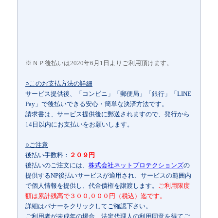
14日以内にお支払いをお願いします。
○ご注意
後払い手数料：
２０９円
後払いのご注文には、
株式会社ネットプロテクションズ
の
提供するNP後払いサービスが適用され、サービスの範囲内
で個人情報を提供し、代金債権を譲渡します。
ご利用限度
額は累計残高で３００,０００円（税込）迄です。
詳細はバナーをクリックしてご確認下さい。
ご利用者が未成年の場合、法定代理人の利用同意を得てご
利用ください。
水漏れ・トイレつまり対応エリア
千葉 アクアライン・圏央道沿線
君津市
市原市
茂原市
木更津市
佐倉市
旭市
四街道市
八街市