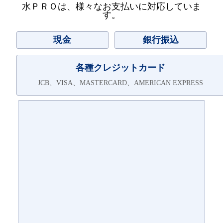
水ＰＲＯは、様々なお支払いに対応していま
す。
現金
銀行振込
各種クレジットカード
JCB、VISA、MASTERCARD、AMERICAN EXPRESS
ＮＰ後払いは2020年6月1日よりご利用頂けます。
○このお支払方法の詳細
サービス提供後、「コンビニ」「郵便局」「銀行」「LINE
Pay」で後払いできる安心・簡単な決済方法です。
請求書は、サービス提供後に郵送されますので、発行から